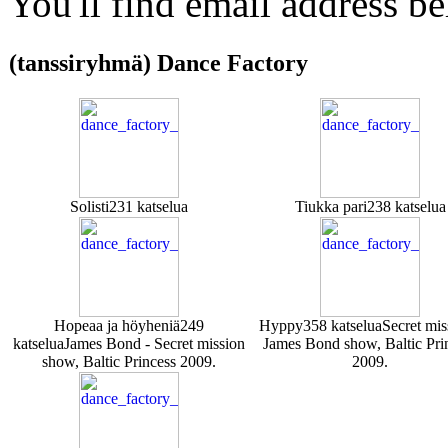
You'll find email address be
(tanssiryhmä) Dance Factory
Solisti
231 katselua
Tiukka pari
238 katselua
Hopeaa ja höyheniä
249
Hyppy
358 katselua
Secret mis
katselua
James Bond - Secret mission
James Bond show, Baltic Pri
show, Baltic Princess 2009.
2009.