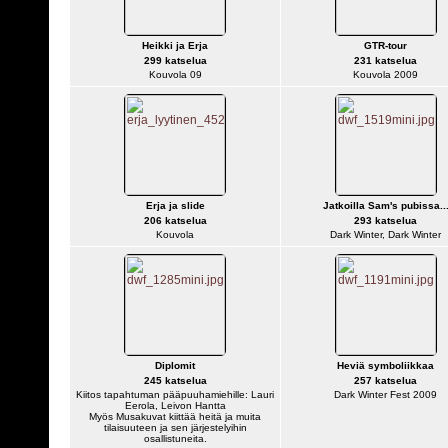
Heikki ja Erja
GTR-tour
299 katselua
231 katselua
Kouvola 09
Kouvola 2009
Erja ja slide
Jatkoilla Sam's pubissa..
206 katselua
293 katselua
Kouvola
Dark Winter, Dark Winter
Diplomit
Heviä symboliikkaa
245 katselua
257 katselua
Kiitos tapahtuman pääpuuhamiehille: Lauri
Dark Winter Fest 2009
Eerola, Leivon Hantta
Myös Musakuvat kiittää heitä ja muita
tilaisuuteen ja sen järjestelyihin
osallistuneita.