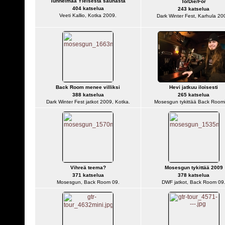
Tunnelmaa Yleisestä saunasta
To/Die/For
404 katselua
243 katselua
Veeti Kallio, Kotka 2009.
Dark Winter Fest, Karhula 20
Back Room menee villiksi
Hevi jatkuu iloisesti
388 katselua
265 katselua
Dark Winter Fest jatkot 2009, Kotka.
Mosesgun tykittää Back Room
Vihreä teema?
Mosesgun tykittää 2009
371 katselua
378 katselua
Mosesgun, Back Room 09.
DWF jatkot, Back Room 09