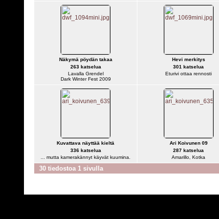
Näkymä pöydän takaa
Hevi merkitys
263 katselua
301 katselua
Lavalla Grendel
Eturivi ottaa rennosti
Dark Winter Fest 2009
Kuvattava näyttää kieltä
Ari Koivunen 09
336 katselua
287 katselua
... mutta kamerakännyt käyvät kuumina.
Amarillo, Kotka
30 tiedostoa 1 sivulla