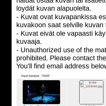
haluat ostaa kuvan tai lisäti
loydät kuvan alapuolelta.
- Kuvat ovat kuvapankissa esi
kuvakoon saat selville kuvan t
- Kuvat eivät ole vapaasti kä
kuvaaja.
- Unauthorized use of the mater
prohibited. Please contact th
You'll find email address belo
Haun tulokset - "2009"