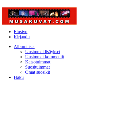
Etusivu
Kirjaudu
Albumilista
Uusimmat lisäykset
Uusimmat kommentit
Katsotuimmat
Suosituimmat
Omat suosikit
Haku