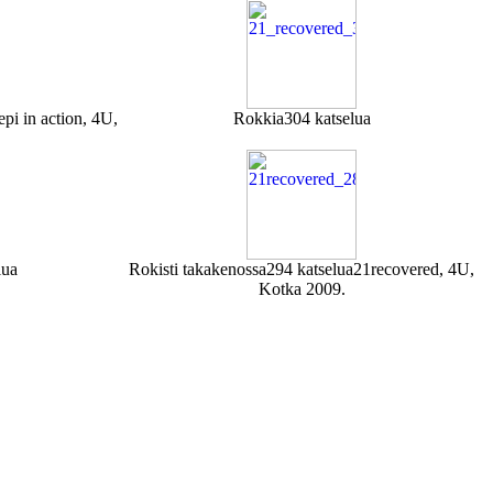
epi in action, 4U,
Rokkia
304 katselua
lua
Rokisti takakenossa
294 katselua
21recovered, 4U,
Kotka 2009.