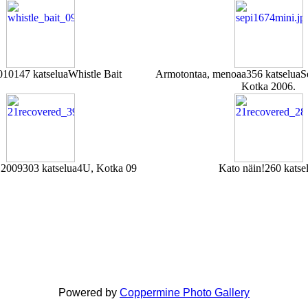
010
147 katselua
Whistle Bait
Armotontaa, menoaa
356 katselua
S
Kotka 2006.
 2009
303 katselua
4U, Kotka 09
Kato näin!
260 katse
Powered by
Coppermine Photo Gallery