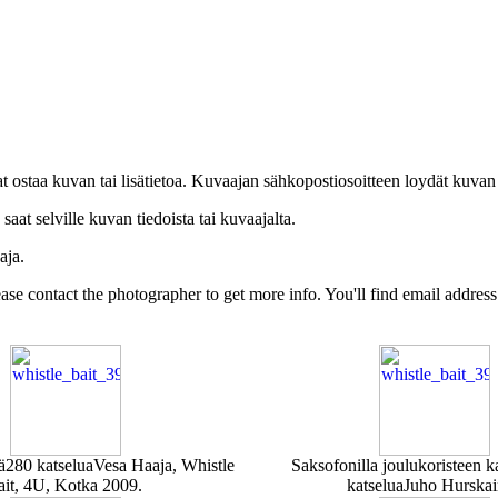
uat ostaa kuvan tai lisätietoa. Kuvaajan sähkopostiosoitteen loydät kuvan
at selville kuvan tiedoista tai kuvaajalta.
aja.
Please contact the photographer to get more info. You'll find email addres
ä
280 katselua
Vesa Haaja, Whistle
Saksofonilla joulukoristeen k
ait, 4U, Kotka 2009.
katselua
Juho Hurska