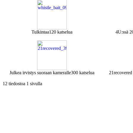
Tulkintaa
120 katselua
4U:ssä 2
Julkea irvistys suoraan kameralle
300 katselua
21recovered
12 tiedostoa 1 sivulla