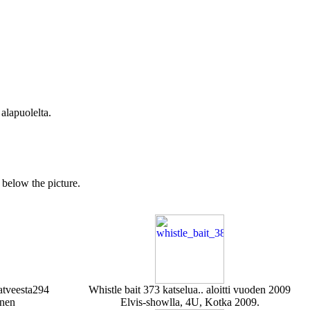
 alapuolelta.
s below the picture.
atveesta
294
Whistle bait
373 katselua
.. aloitti vuoden 2009
inen
Elvis-showlla, 4U, Kotka 2009.