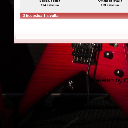
Sooloa, sooloa
Armaksen lavalla
194 katselua
169 katselua
3 tiedostoa 1 sivulla
Powered by
C