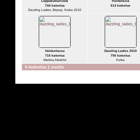
Loppukumarrusta
Paritanssia
744 katselua
614 katselua
Dazzling Ladies, Bepop, Kotka 2010
Valokeilassa
Dazzling Ladies 2010
716 katselua
750 katselua
Martina Aitolehti
Kotka
6 tiedostoa 1 sivulla
Powered by
C