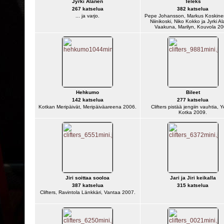
Jyrki Alanen
Teleks
267 katselua
382 katselua
... ja varjo.
Pepe Johansson, Markus Koskinen
Niinikoski, Niko Kokko ja Jyrki A
Vaakuna, Marilyn, Kouvola 20
Hehkumo
Bileet
142 katselua
277 katselua
Kotkan Meripäivät, Meripäiväareena 2006.
Clifters pistää jengiin vauhtia, Ye
Kotka 2009.
Jiri soittaa sooloa
Jari ja Jiri keikalla
387 katselua
315 katselua
Clifters, Ravintola Länkkäri, Vantaa 2007.