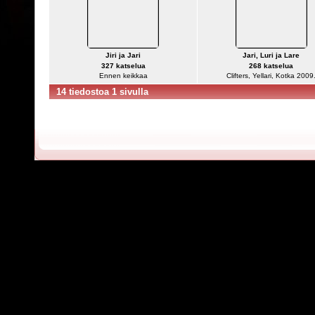
Jiri ja Jari
Jari, Luri ja Lare
327 katselua
268 katselua
Ennen keikkaa
Clifters, Yellari, Kotka 2009
14 tiedostoa 1 sivulla
Powered by
C