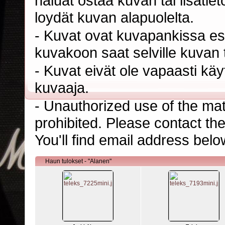
haluat ostaa kuvan tai lisäti
loydät kuvan alapuolelta.
- Kuvat ovat kuvapankissa esi
kuvakoon saat selville kuvan t
- Kuvat eivät ole vapaasti kä
kuvaaja.
- Unauthorized use of the mater
prohibited. Please contact th
You'll find email address belo
Haun tulokset - "Alanen"