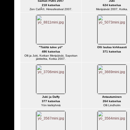
Samuli Putro 2007
Juki
218 katselua
624 katselua
Zen CafÃ©, Himosfestival 2007.
Meripäivät 2007, Kotka.
"Täältä tulee yö"
Olli laulaa kirkkaasti
486 katselua
371 katselua
Olli ja Juki, Kotkan Meripäivät, Sapokan
jättiteltta, Kotka 2007.
Juki ja Daffy
Antautuminen
377 katselua
264 katselua
Yön kieliryhmä
Olli Lindholm