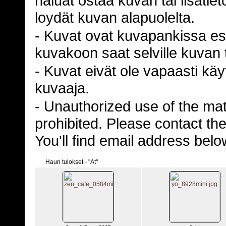
haluat ostaa kuvan tai lisäti
loydät kuvan alapuolelta.
- Kuvat ovat kuvapankissa esi
kuvakoon saat selville kuvan t
- Kuvat eivät ole vapaasti kä
kuvaaja.
- Unauthorized use of the mater
prohibited. Please contact th
You'll find email address belo
Haun tulokset - "At"