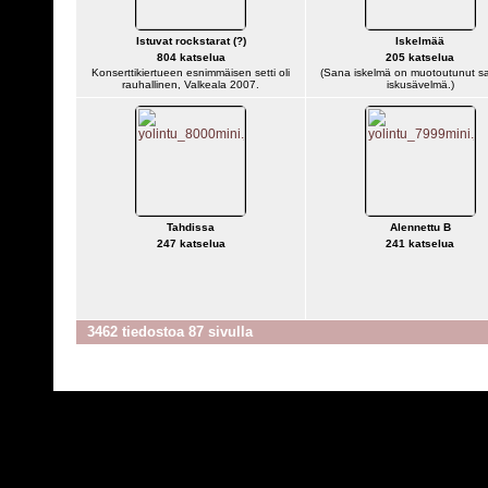
Istuvat rockstarat (?)
Iskelmää
804 katselua
205 katselua
Konserttikiertueen esnimmäisen setti oli
(Sana iskelmä on muotoutunut sa
rauhallinen, Valkeala 2007.
iskusävelmä.)
Tahdissa
Alennettu B
247 katselua
241 katselua
3462 tiedostoa 87 sivulla