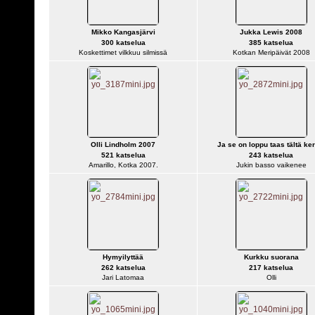
Mikko Kangasjärvi
Jukka Lewis 2008
300 katselua
385 katselua
Koskettimet vilkkuu silmissä
Kotkan Meripäivät 2008
Olli Lindholm 2007
Ja se on loppu taas tältä ke
521 katselua
243 katselua
Amarillo, Kotka 2007.
Jukin basso vaikenee
Hymyilyttää
Kurkku suorana
262 katselua
217 katselua
Jari Latomaa
Olli