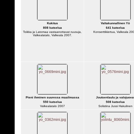
Kukitus
Valtakunnallinen Yö
808 katselua
641 katselua
Toikka ja Latomaa vastaanottavat ruusuja,
Konserttikiertua, Valkeala 20
Valkealatalo, Valkeala 2007.
Pieni ihminen suuressa maailmassa
Joutsenlaulu ja valojuova
550 katselua
508 katselua
Valkealatalo 2007
Solistina Jussi Hakulinen