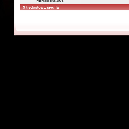
nuorisokeskus 2005.
9 tiedostoa 1 sivulla
Powered by
C