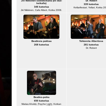
Jiri Nikkinen soolokeikalla (eli duo-
Dr. Robert
keikalla)
339 katselua
346 katselua
Kellarifestari, Yellari, Kotka 2
Jiri Nikkinen, Cafe Albert, Kotka 2008.
Beatlesia pukkaa
Tohtoreita Albertissa
268 katselua
281 katselua
Dr. Robert
Beatles-poika
650 katselua
Matias Ahokki, Psyche Light, Kotkan