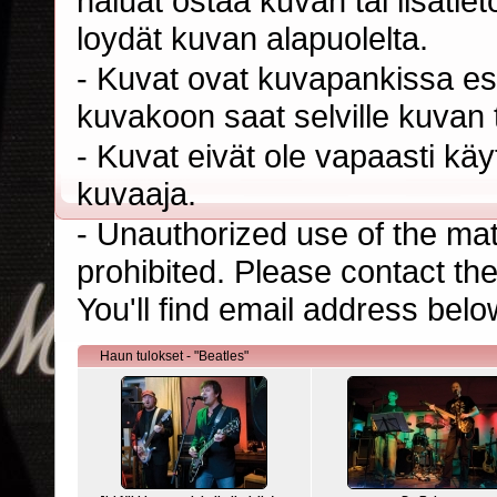
haluat ostaa kuvan tai lisäti
loydät kuvan alapuolelta.
- Kuvat ovat kuvapankissa esi
kuvakoon saat selville kuvan t
- Kuvat eivät ole vapaasti kä
kuvaaja.
- Unauthorized use of the mater
prohibited. Please contact th
You'll find email address belo
Haun tulokset - "Beatles"