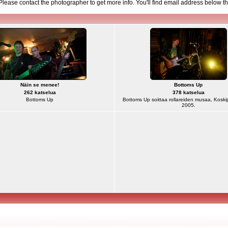
d. Please contact the photographer to get more info. You'll find email address below th
Näin se menee!
Bottoms Up
262 katselua
378 katselua
Bottoms Up
Bottoms Up soittaa rollareiden musaa, Koskipi
2005.