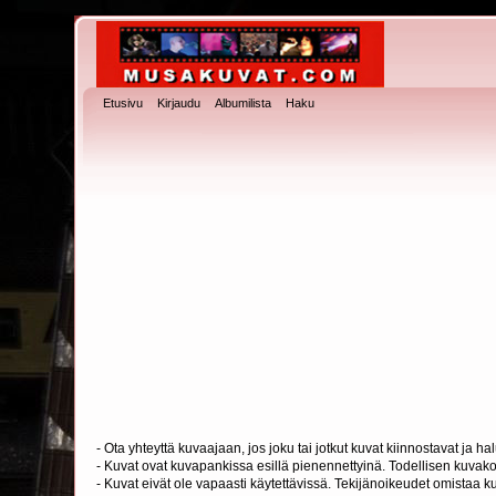
Etusivu
Kirjaudu
Albumilista
Haku
- Ota yhteyttä kuvaajaan, jos joku tai jotkut kuvat kiinnostavat ja 
- Kuvat ovat kuvapankissa esillä pienennettyinä. Todellisen kuvakoo
- Kuvat eivät ole vapaasti käytettävissä. Tekijänoikeudet omistaa k