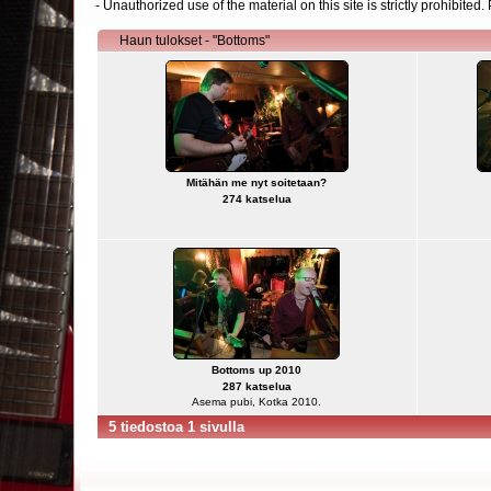
- Unauthorized use of the material on this site is strictly prohibite
Haun tulokset - "Bottoms"
Mitähän me nyt soitetaan?
274 katselua
Bottoms up 2010
287 katselua
Asema pubi, Kotka 2010.
5 tiedostoa 1 sivulla