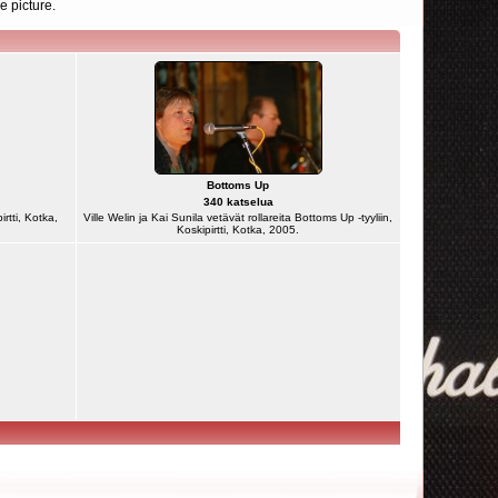
e picture.
Bottoms Up
340 katselua
rtti, Kotka,
Ville Welin ja Kai Sunila vetävät rollareita Bottoms Up -tyyliin,
Koskipirtti, Kotka, 2005.