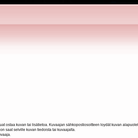
haluat ostaa kuvan tai lisätietoa. Kuvaajan sähkopostiosoitteen loydät kuvan alapuolel
n saat selville kuvan tiedoista tai kuvaajalta.
uvaaja.