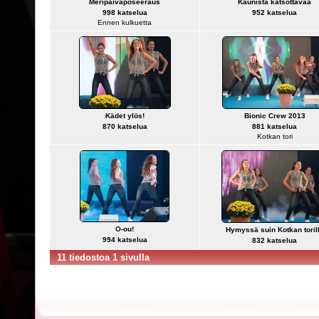
Meripäiväposeeraus
Kaunista katsottavaa
998 katselua
952 katselua
Ennen kulkuetta
Kädet ylös!
Bionic Crew 2013
870 katselua
881 katselua
Kotkan tori
O-ou!
Hymyssä suin Kotkan toril
994 katselua
832 katselua
11 tiedostoa 1 sivulla