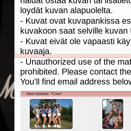
haluat ostaa kuvan tai lisäti
loydät kuvan alapuolelta.
- Kuvat ovat kuvapankissa esi
kuvakoon saat selville kuvan t
- Kuvat eivät ole vapaasti kä
kuvaaja.
- Unauthorized use of the mater
prohibited. Please contact th
You'll find email address belo
Haun tulokset - "Crew"