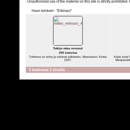
- Unauthorized use of the material on this site is strictly prohibite
Haun tulokset - "Erkinaro"
Tutkija ottaa rennosti
255 katselua
Tutkimus on tehty ja tulokset julkistettu, Maretarium, Kotka
Kalat eivät 
2007.
Meripäivät
3 tiedostoa 1 sivulla