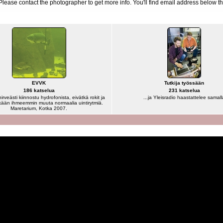
d. Please contact the photographer to get more info. You'll find email address below th
EVVK
Tutkija työssään
186 katselua
231 katselua
hirveästi kiinnostu hydrofonista, eivätkä rokit ja
...ja Yleisradio haastattelee samall
kään ihmeemmin muuta normaalia uintirytmiä.
Maretarium, Kotka 2007.
Powered by
Coppermine Photo Gallery