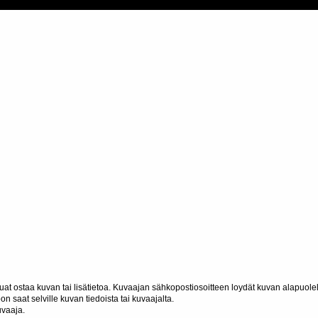
haluat ostaa kuvan tai lisätietoa. Kuvaajan sähkopostiosoitteen loydät kuvan alapuolel
n saat selville kuvan tiedoista tai kuvaajalta.
uvaaja.