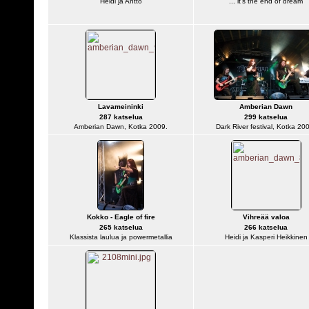
Heidi ja Antto
"... it's the end of dream"
Lavameininki
Amberian Dawn
287 katselua
299 katselua
Amberian Dawn, Kotka 2009.
Dark River festival, Kotka 20
Kokko - Eagle of fire
Vihreää valoa
265 katselua
266 katselua
Klassista laulua ja powermetallia
Heidi ja Kasperi Heikkinen