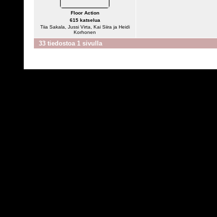
Floor Action
615 katselua
Tiia Sakala, Jussi Virta, Kai Siira ja Heidi
Korhonen
33 tiedostoa 1 sivulla
Powered by
C