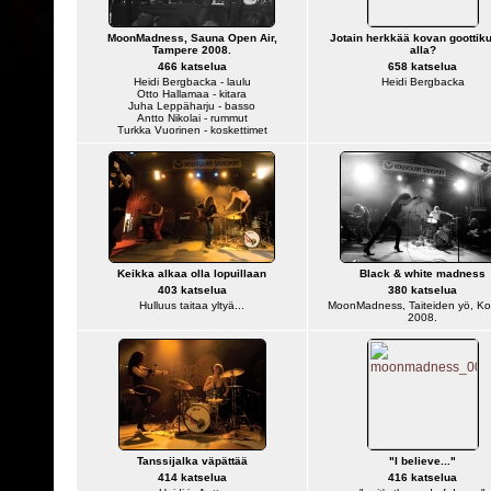
MoonMadness, Sauna Open Air,
Jotain herkkää kovan goottik
Tampere 2008.
alla?
466 katselua
658 katselua
Heidi Bergbacka - laulu
Heidi Bergbacka
Otto Hallamaa - kitara
Juha Leppäharju - basso
Antto Nikolai - rummut
Turkka Vuorinen - koskettimet
Keikka alkaa olla lopuillaan
Black & white madness
403 katselua
380 katselua
Hulluus taitaa yltyä...
MoonMadness, Taiteiden yö, Ko
2008.
Tanssijalka väpättää
"I believe..."
414 katselua
416 katselua