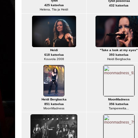
Tytöt
Tytöt poseeraa
425 katselua
432 katselua
Helena, Tiia ja Heidi
Heidi
"Take a look at my eyes"
618 katselua
393 katselua
Kouvola 2008
Heidi Bergbacka
Heidi Bergbacka
MoonMadness
851 katselua
356 katselua
MoonMadness
Tampereelta...