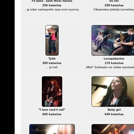
Yö tulee - Dark River menee
Ilo irti!
256 katselua
258 katselua
.. ja tulee varmaankin taas ensi vuonna.
Viikatemies piristää tunnelma
Tytöt
Lavapaljastus
395 katselua
170 katselua
.. ja hali
Mitä? Soittaako ne rokkia sandaal
"I love rock'n roll"
Baby girl
600 katselua
649 katselua