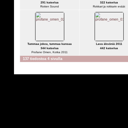
291 katselua
322 katselua
Rotten Sound
Rokkari ja rokkarin eväät
Tummaa jokea, tummaa kansaa
Lava äksöniä 2011
344 katselua
442 katselua
Profane Omen, Kotka 2011
137 tiedostoa 4 sivulla
Powered by
C