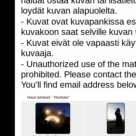
haluat ostaa kuvan tai lisäti
loydät kuvan alapuolelta.
- Kuvat ovat kuvapankissa esi
kuvakoon saat selville kuvan t
- Kuvat eivät ole vapaasti kä
kuvaaja.
- Unauthorized use of the mater
prohibited. Please contact th
You'll find email address belo
Haun tulokset - "Honkala"