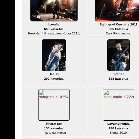
Lavalla
Stalingrad Cowgirls 2011
659 katselua
685 katselua
Honkalan hiihtostadion, Kotka 2011.
Dark River festival
Basisti
Kitaristi
202 katselua
198 katselua
Kitarat soi
Lavameininkiä
150 katselua
180 katselua
... ja tukka heiluu
Kotka 2010