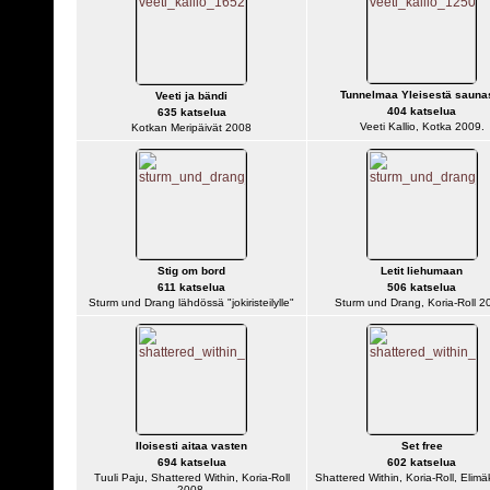
Tunnelmaa Yleisestä sauna
Veeti ja bändi
404 katselua
635 katselua
Veeti Kallio, Kotka 2009.
Kotkan Meripäivät 2008
Stig om bord
Letit liehumaan
611 katselua
506 katselua
Sturm und Drang lähdössä "jokiristeilylle"
Sturm und Drang, Koria-Roll 2
Iloisesti aitaa vasten
Set free
694 katselua
602 katselua
Tuuli Paju, Shattered Within, Koria-Roll
Shattered Within, Koria-Roll, Elimä
2008.