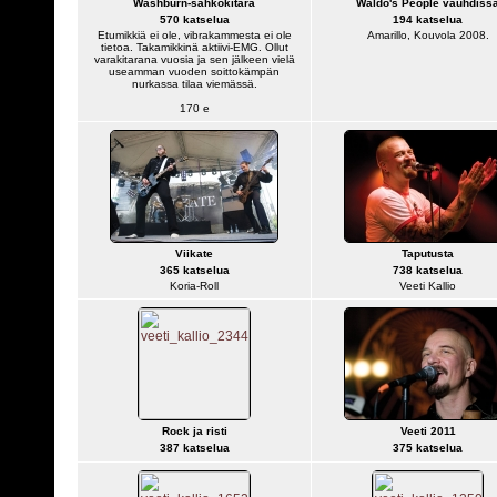
Washburn-sähkökitara
Waldo's People vauhdiss
570 katselua
194 katselua
Etumikkiä ei ole, vibrakammesta ei ole
Amarillo, Kouvola 2008.
tietoa. Takamikkinä aktiivi-EMG. Ollut
varakitarana vuosia ja sen jälkeen vielä
useamman vuoden soittokämpän
nurkassa tilaa viemässä.
170 e
Viikate
Taputusta
365 katselua
738 katselua
Koria-Roll
Veeti Kallio
Rock ja risti
Veeti 2011
387 katselua
375 katselua