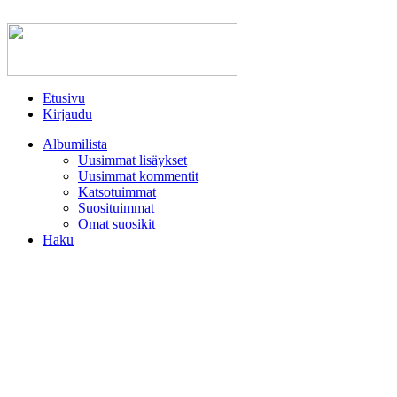
Etusivu
Kirjaudu
Albumilista
Uusimmat lisäykset
Uusimmat kommentit
Katsotuimmat
Suosituimmat
Omat suosikit
Haku