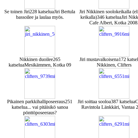
Se toinen Jiri
228 katselua
Jiri Bertula
Jiri Nikkinen soolokeikalla (el
bassoilee ja laulaa myös.
keikalla)
346 katselua
Jiri Nik
Cafe Albert, Kotka 2008
Nikkinen duoilee
265
Jiri mustavalkoisena
172 katse
katselua
Mesikämmen, Kotka 09
Nikkinen, Clifters
Pikainen parkkihalliposeeraus
251
Jiri soittaa sooloa
387 katselua
C
katselua
... vai pitäisikö sanoa
Ravintola Länkkäri, Vantaa 
pönttöposeeraus?