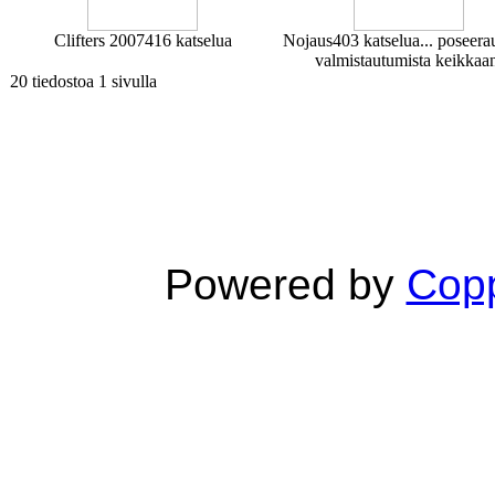
Clifters 2007
416 katselua
Nojaus
403 katselua
... poseera
valmistautumista keikkaa
20 tiedostoa 1 sivulla
Powered by
Copp