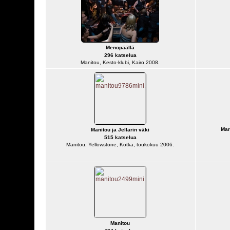
Menopäällä
296 katselua
Manitou, Kesto-klubi, Kairo 2008.
Mar
Manitou ja Jellarin väki
515 katselua
Manitou, Yellowstone, Kotka, toukokuu 2006.
Manitou