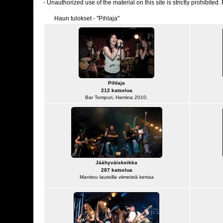
- Unauthorized use of the material on this site is strictly prohibite
Haun tulokset - "Pihlaja"
Pihlaja
212 katselua
Bar Tompuri, Hamina 2010.
Jäähyväiskeikka
287 katselua
Manitou lauteilla viimeistä kertaa