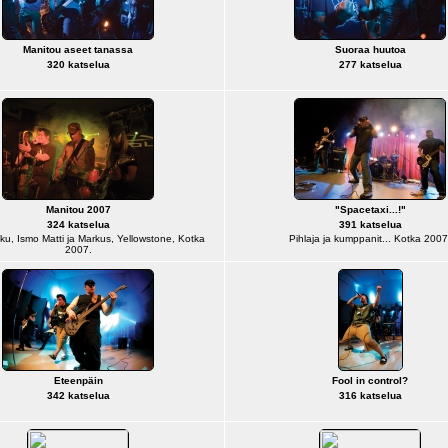
Manitou aseet tanassa
Suoraa huutoa
320 katselua
277 katselua
Manitou 2007
"Spacetaxi...!"
324 katselua
391 katselua
kku, Ismo Matti ja Markus, Yellowstone, Kotka
Pihlaja ja kumppanit... Kotka 2007
2007.
Eteenpäin
Fool in control?
342 katselua
316 katselua