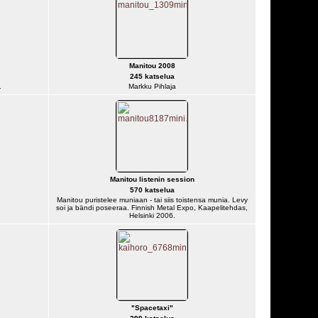
Manitou 2008
245 katselua
.
Markku Pihlaja
Manitou listenin session
570 katselua
Manitou puristelee muniaan - tai siis toistensa munia. Levy
soi ja bändi poseeraa. Finnish Metal Expo, Kaapelitehdas,
Helsinki 2006.
"Spacetaxi"