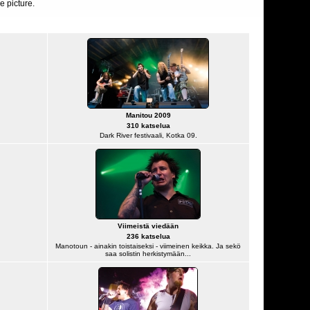
e picture.
Manitou 2009
310 katselua
Dark River festivaali, Kotka 09.
Viimeistä viedään
236 katselua
Manotoun - ainakin toistaiseksi - viimeinen keikka. Ja sekö
saa solistin herkistymään...