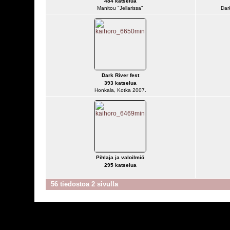
484 katselua
Manitou "Jellarissa"
Dar
Dark River fest
393 katselua
Honkala, Kotka 2007.
Pihlaja ja valoilmiö
295 katselua
56 tiedostoa 2 sivulla