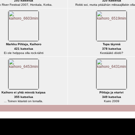
293 katselua
320 katselua
k River Festival 2007, Honkala, Kotka.
Rokki soi, mutta pitäähän miksaajillakin ol
Markku Pihlaja, Kaihoro
Tupa täynnä
421 katselua
378 katselua
Ei ole helppoa olla rock-tähti
Kestääkö dödö?
Kaihoro ei yhtä miestä kaipaa
Pihlaja ja eturivi
355 katselua
349 katselua
... Toinen kitaristi on lomalla.
Kairo 2009