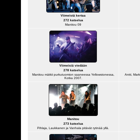
Viimeistä kertaa
272 katselua
Manitou 09
Viimeisiä viedään
278 katselua
Manitou mätkii purkutuomion saaneessa Yellowstonessa,
Antti, Mar
Kotka 2007.
Manitou
273 katselua
Pihlaja, Laukkanen ja Vanhala pitävät rytinää yllä.