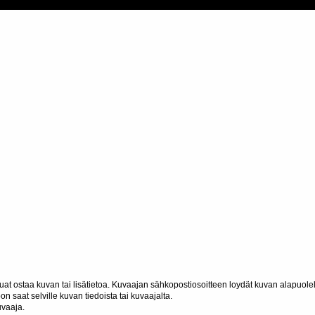
haluat ostaa kuvan tai lisätietoa. Kuvaajan sähkopostiosoitteen loydät kuvan alapuolel
n saat selville kuvan tiedoista tai kuvaajalta.
uvaaja.