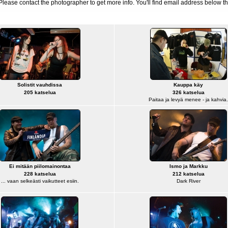
d. Please contact the photographer to get more info. You'll find email address below th
Solistit vauhdissa
Kauppa käy
205 katselua
326 katselua
Paitaa ja levyä menee - ja kahvia.
Ei mitään piilomainontaa
Ismo ja Markku
228 katselua
212 katselua
... vaan selkeästi vaikutteet esiin.
Dark River