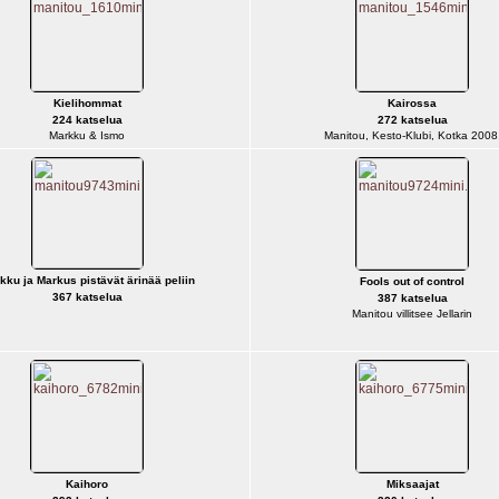
Kielihommat
Kairossa
224 katselua
272 katselua
Markku & Ismo
Manitou, Kesto-Klubi, Kotka 2008
kku ja Markus pistävät ärinää peliin
Fools out of control
367 katselua
387 katselua
Manitou villitsee Jellarin
Kaihoro
Miksaajat