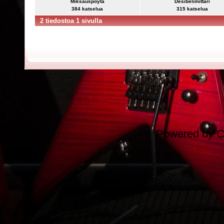
Miksauspöytä
Desibelimittari
384 katselua
315 katselua
2 tiedostoa 1 sivulla
Powered by
C