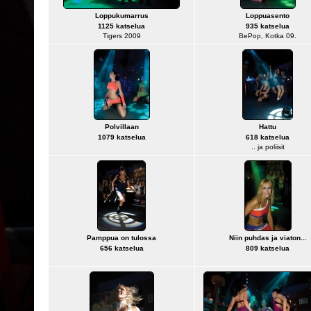
Loppukumarrus
Loppuasento
1125 katselua
935 katselua
Tigers 2009
BePop, Kotka 09.
Polvillaan
Hattu
1079 katselua
618 katselua
.. ja poliisit
Pamppua on tulossa
Niin puhdas ja viaton...
656 katselua
809 katselua