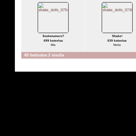
Soolonumero?
Shake!
699 katselua
639 katselua
Mia
Netta
60 tiedostoa 2 sivulla
Powered by
C