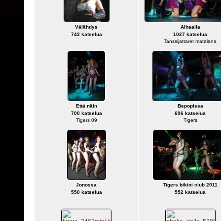
Välähdys
Alhaalla
742 katselua
1027 katselua
Tanssijattaret matalana
Että näin
Bepopissa
700 katselua
696 katselua
Tigers 09
Tigers
Jonossa
Tigers bikini club 2011
550 katselua
552 katselua