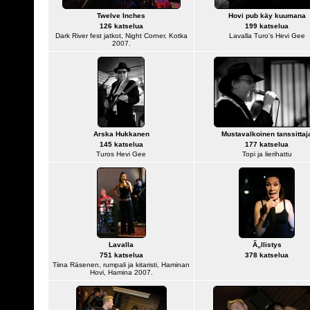
Twelve Inches
Hovi pub käy kuumana
126 katselua
199 katselua
Dark River fest jatkot, Night Corner, Kotka
Lavalla Turo's Hevi Gee
2007.
Arska Hukkanen
Mustavalkoinen tanssittaj
145 katselua
177 katselua
Turos Hevi Gee
Topi ja lierihattu
Lavalla
Ã„llistys
751 katselua
378 katselua
Tiina Räsenen, rumpali ja kitaristi, Haminan
Hovi, Hamina 2007.