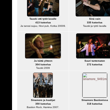
Tauski otti tytöt lavalle
Sinä vain
413 katselua
335 katselua
Ja tanssi sujuu, Hovi pub, Kotka 20009.
Tauski ja tyttö lavalla
Ja kättä yhteen
Suuri tuntematon
304 katselua
272 katselua
Tauski 2009
Sinamore ja kuulijat
Sinamore Bastionissa
350 katselua
318 katselua
Bastion Rock, Hamina 2007.