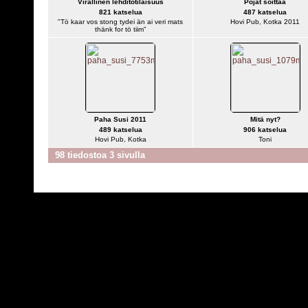
Virallinen lehditötilaisuus
Pojat soittaa
821 katselua
487 katselua
"Tö kaar vos stong tydei än ai veri mats
Hovi Pub, Kotka 2011
thänk for tö tiim"
Paha Susi 2011
Mitä nyt?
489 katselua
906 katselua
Hovi Pub, Kotka
Toni
98 tiedostoa 3 sivulla