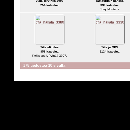
Juha Torvinen 2006
Tamburiinin kanssa
254 katselua
330 katselua
Tony Montana
Titta ulkoilee
Titta ja MP3
856 katselua
1124 katselua
Kokkovuori, Pyhtää 2007.
378 tiedostoa 10 sivulla