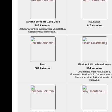
Värttinä 25 years 1983-2008
Naurattaa
389 katselua
947 katselua
Johanna tunkee nimmareilla varustettua
käsiohjemaa kameraan...
Pasi
Ei sittenkään niin vakavaa
884 katselua
564 katselua
"...mummolla vain heilui lanne..
Mummo kohteli kaltoin Jannea, mutt
homma ei sittenkään aina ole ni
vakavaa.