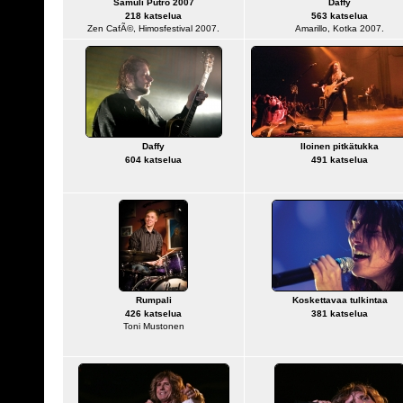
Samuli Putro 2007
Daffy
218 katselua
563 katselua
Zen CafÃ©, Himosfestival 2007.
Amarillo, Kotka 2007.
Daffy
Iloinen pitkätukka
604 katselua
491 katselua
Rumpali
Koskettavaa tulkintaa
426 katselua
381 katselua
Toni Mustonen