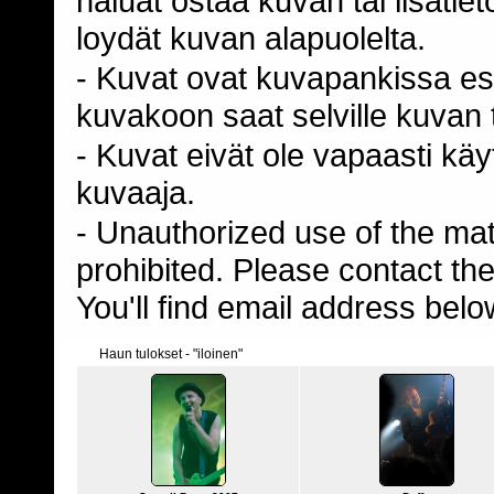
haluat ostaa kuvan tai lisäti
loydät kuvan alapuolelta.
- Kuvat ovat kuvapankissa esi
kuvakoon saat selville kuvan t
- Kuvat eivät ole vapaasti kä
kuvaaja.
- Unauthorized use of the mater
prohibited. Please contact th
You'll find email address belo
Haun tulokset - "iloinen"