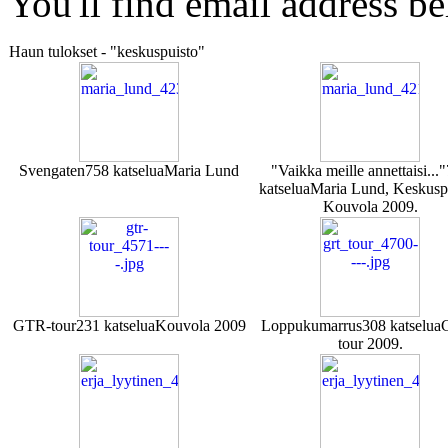
You'll find email address be
Haun tulokset - "keskuspuisto"
Svengaten
758 katselua
Maria Lund
"Vaikka meille annettaisi..."
katselua
Maria Lund, Keskuspu
Kouvola 2009.
GTR-tour
231 katselua
Kouvola 2009
Loppukumarrus
308 katselua
tour 2009.