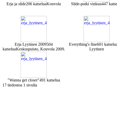
Erja ja slide
206 katselua
Kouvola
Slide-putki vinkuu
447 kats
Erja Lyytinen 2009
504
Everything's fine
601 katselu
katselua
Keskuspuisto, Kouvola 2009.
Lyytinen
"Wanna get closer"
491 katselua
17 tiedostoa 1 sivulla