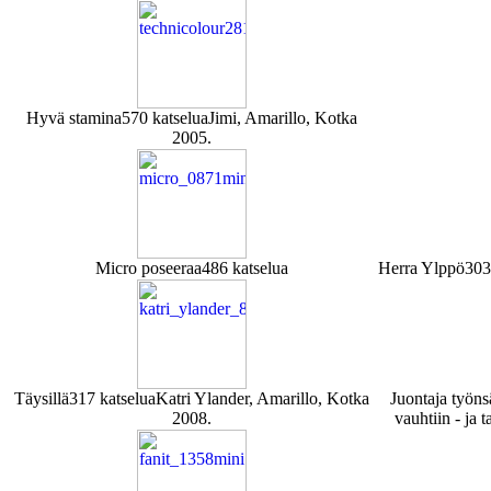
Hyvä stamina
570 katselua
Jimi, Amarillo, Kotka
2005.
Micro poseeraa
486 katselua
Herra Ylppö
303
Täysillä
317 katselua
Katri Ylander, Amarillo, Kotka
Juontaja työns
2008.
vauhtiin - ja 