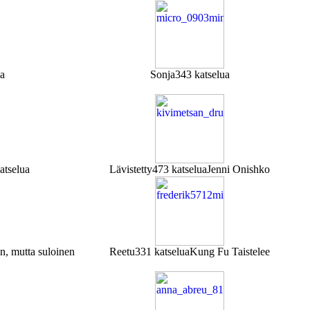
a
Sonja
343 katselua
atselua
Lävistetty
473 katselua
Jenni Onishko
han, mutta suloinen
Reetu
331 katselua
Kung Fu Taistelee