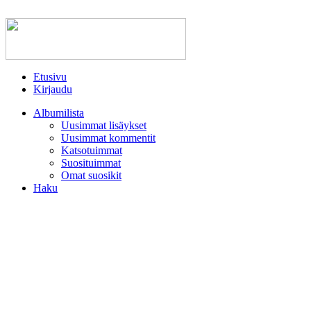
Etusivu
Kirjaudu
Albumilista
Uusimmat lisäykset
Uusimmat kommentit
Katsotuimmat
Suosituimmat
Omat suosikit
Haku