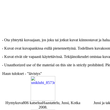
- Ota yhteyttä kuvaajaan, jos joku tai jotkut kuvat kiinnostavat ja hal
- Kuvat ovat kuvapankissa esillä pienennettyinä. Todellisen kuvakoon sa
- Kuvat eivät ole vapaasti käytettävissä. Tekijänoikeudet omistaa kuva
- Unauthorized use of the material on this site is strictly prohibited. 
Haun tulokset - "lävistys"
Hymykuva
806 katselua
Haastattelu, Jussi, Kotka
Jussi ja t
2008.