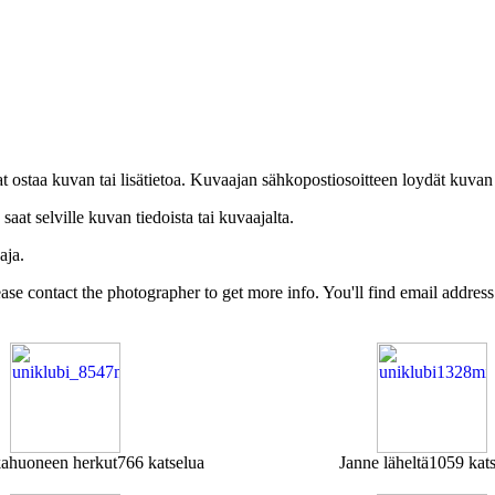
uat ostaa kuvan tai lisätietoa. Kuvaajan sähkopostiosoitteen loydät kuvan
at selville kuvan tiedoista tai kuvaajalta.
aja.
Please contact the photographer to get more info. You'll find email addres
akahuoneen herkut
766 katselua
Janne läheltä
1059 kats