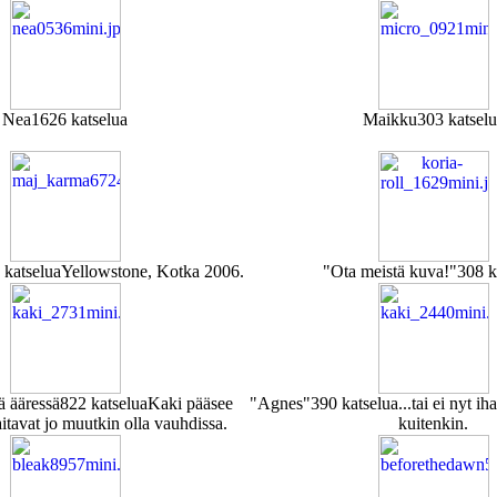
Nea
1626 katselua
Maikku
303 katselu
 katselua
Yellowstone, Kotka 2006.
"Ota meistä kuva!"
308 k
ä ääressä
822 katselua
Kaki pääsee
"Agnes"
390 katselua
...tai ei nyt i
taitavat jo muutkin olla vauhdissa.
kuitenkin.