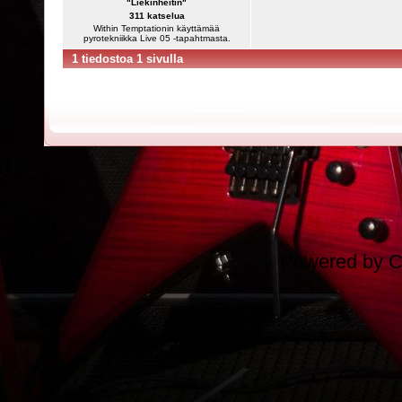
"Liekinheitin"
311 katselua
Within Temptationin käyttämää
pyrotekniikka Live 05 -tapahtmasta.
1 tiedostoa 1 sivulla
Powered by
C