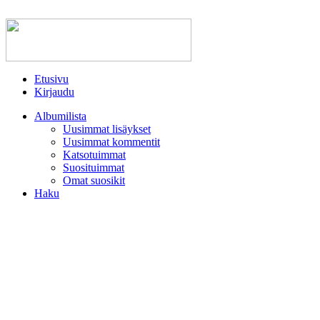
Etusivu
Kirjaudu
Albumilista
Uusimmat lisäykset
Uusimmat kommentit
Katsotuimmat
Suosituimmat
Omat suosikit
Haku