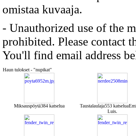
omistaa kuvaaja.
- Unauthorized use of the mat
prohibited. Please contact t
You'll find email address be
Haun tulokset - "nupikat"
Miksauspöytä
384 katselua
Taustalaulaja
553 katselua
Emi
Luis.