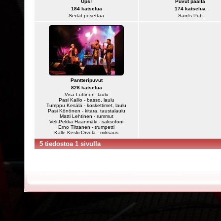
Ups!
Puvut päällä
184 katselua
174 katselua
Sedät posettaa
Sam's Pub
Pantteripuvut
826 katselua
Visa Luttinen- laulu
Pasi Kallio - basso, laulu
Tumppu Kesälä - koskettimet, laulu
Pasi Könönen - kitara, taustalaulu
Matti Lehtinen - rummut
Veli-Pekka Haanmäki - saksofoni
Erno Tiittanen - trumpetti
Kalle Keski-Orvola - miksaus
5 tiedostoa 1 sivulla