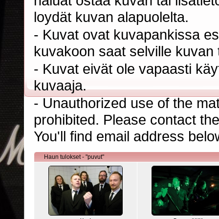
haluat ostaa kuvan tai lisäti
loydät kuvan alapuolelta.
- Kuvat ovat kuvapankissa esi
kuvakoon saat selville kuvan t
- Kuvat eivät ole vapaasti kä
kuvaaja.
- Unauthorized use of the mater
prohibited. Please contact th
You'll find email address belo
Haun tulokset - "puvut"