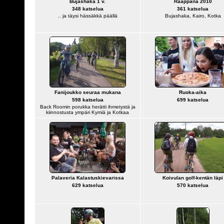
Bujashaka 1 v.
Raappana 2010
348 katselua
361 katselua
.. ja täysi hässäkkä päällä
Bujashaka, Kairo, Kotka
Fanijoukko seuraa mukana
Ruoka-aika
598 katselua
699 katselua
Back Roomin porukka herätti ihmetystä ja
kiinnostusta ympäri Kymiä ja Kotkaa
Palaveria Kalastuskievarissa
Koivulan golf-kentän läpi
629 katselua
570 katselua