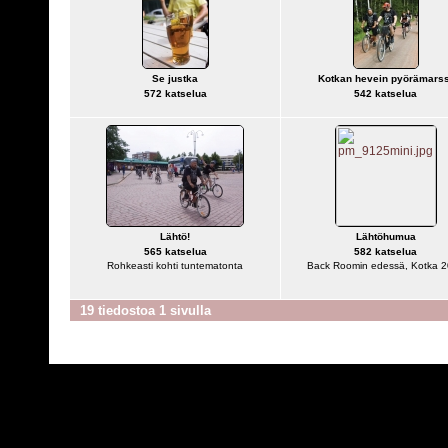
Se justka
Kotkan hevein pyörämarss
572 katselua
542 katselua
Lähtö!
Lähtöhumua
565 katselua
582 katselua
Rohkeasti kohti tuntematonta
Back Roomin edessä, Kotka 
19 tiedostoa 1 sivulla