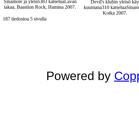
Sinamore ja yleisö
383 katselua
Lavan
Devil's klubin yleisö käy
takaa, Baastion Rock, Hamina 2007.
kuumana
310 katselua
Sinam
Kotka 2007.
187 tiedostoa 5 sivulla
Powered by
Copp