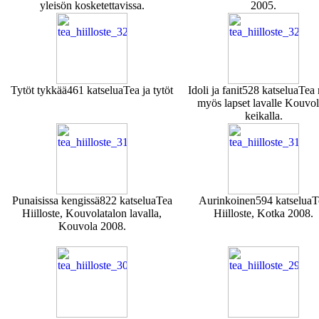
yleisön kosketettavissa.
2005.
Tytöt tykkää
461 katselua
Tea ja tytöt
Idoli ja fanit
528 katselua
Tea 
myös lapset lavalle Kouvo
keikalla.
Punaisissa kengissä
822 katselua
Tea
Aurinkoinen
594 katselua
T
Hiilloste, Kouvolatalon lavalla,
Hiilloste, Kotka 2008.
Kouvola 2008.