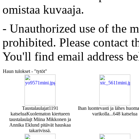
omistaa kuvaaja.
- Unauthorized use of the mat
prohibited. Please contact t
You'll find email address be
Haun tulokset - "tytöt"
Taustalaulajat
1191
Ihan luontevasti ja lähes huom
katselua
Kuolematon kiertueen
varikolla...
648 katselua
taustalaulajt Miina Mikkonen ja
Annika Eklund pitävät hauskaa
takarivissä.