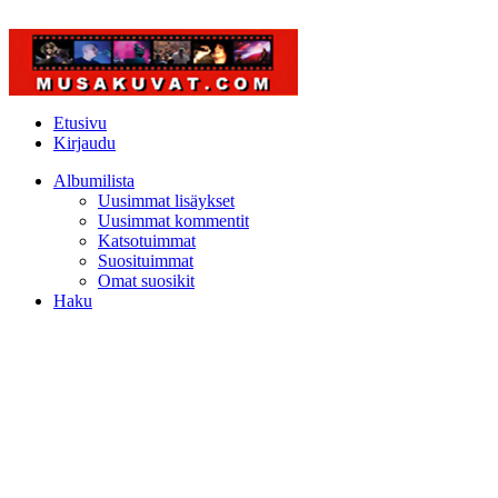
Etusivu
Kirjaudu
Albumilista
Uusimmat lisäykset
Uusimmat kommentit
Katsotuimmat
Suosituimmat
Omat suosikit
Haku