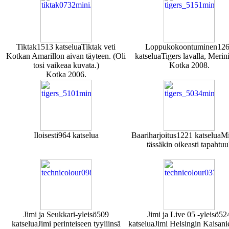
Tiktak
1513 katselua
Tiktak veti
Loppukokoontuminen
12
Kotkan Amarillon aivan täyteen. (Oli
katselua
Tigers lavalla, Merin
tosi vaikeaa kuvata.)
Kotka 2008.
Kotka 2006.
Iloisesti
964 katselua
Baariharjoitus
1221 katselua
Mi
tässäkin oikeasti tapahtuu
Jimi ja Seukkari-yleisö
509
Jimi ja Live 05 -yleisö
52
katselua
Jimi perinteiseen tyyliinsä
katselua
Jimi Helsingin Kaisan