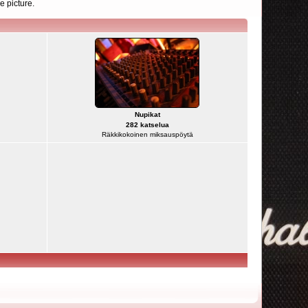
e picture.
Nupikat
282 katselua
Räkkikokoinen miksauspöytä