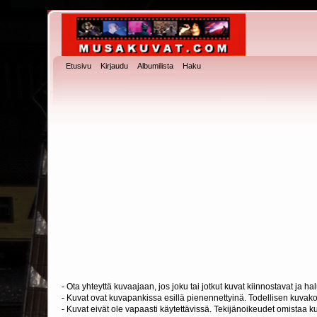
Etusivu
Kirjaudu
Albumilista
Haku
- Ota yhteyttä kuvaajaan, jos joku tai jotkut kuvat kiinnostavat ja 
- Kuvat ovat kuvapankissa esillä pienennettyinä. Todellisen kuvakoo
- Kuvat eivät ole vapaasti käytettävissä. Tekijänoikeudet omistaa k