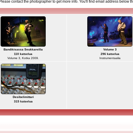
d. Please contact the photographer to get more info. You'll find email address below th
Bandikisassa Seukkareilla
Volume 3
110 katselua
296 katselua
Volume 3, Kotka 2009.
Instrumentaalia
Desibelimittari
315 katselua