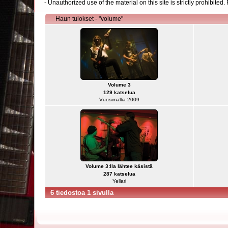
- Unauthorized use of the material on this site is strictly prohibite
Haun tulokset - "volume"
Volume 3
129 katselua
Vuosimallia 2009
Volume 3:lla lähtee käsistä
287 katselua
Yellari
6 tiedostoa 1 sivulla