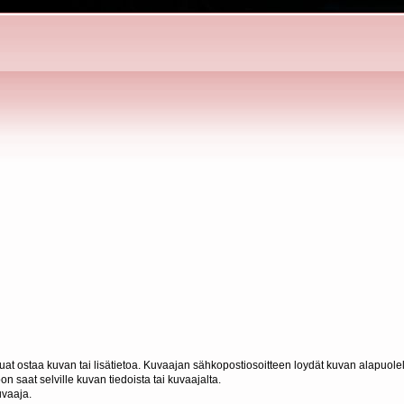
haluat ostaa kuvan tai lisätietoa. Kuvaajan sähkopostiosoitteen loydät kuvan alapuolel
n saat selville kuvan tiedoista tai kuvaajalta.
uvaaja.