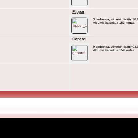
Flipper
3 tiedostoa, viimeisin lisätty 30
Albumia katseltua 183 kertaa
Gepardi
9 tiedostoa, viimeisin lisätty 03
Albumia katseltua 159 kertaa