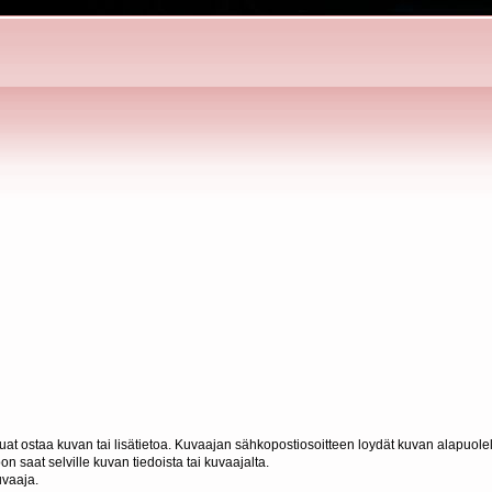
haluat ostaa kuvan tai lisätietoa. Kuvaajan sähkopostiosoitteen loydät kuvan alapuolel
n saat selville kuvan tiedoista tai kuvaajalta.
uvaaja.