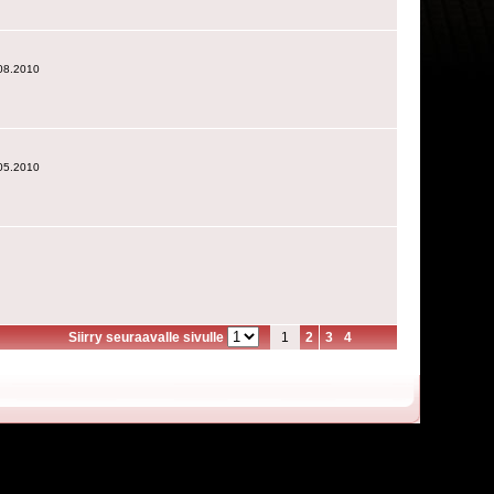
.08.2010
.05.2010
Siirry seuraavalle sivulle
1
2
3
4