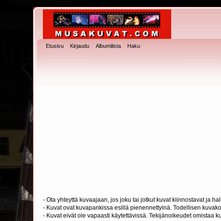
Etusivu
Kirjaudu
Albumilista
Haku
- Ota yhteyttä kuvaajaan, jos joku tai jotkut kuvat kiinnostavat ja 
- Kuvat ovat kuvapankissa esillä pienennettyinä. Todellisen kuvakoo
- Kuvat eivät ole vapaasti käytettävissä. Tekijänoikeudet omistaa k