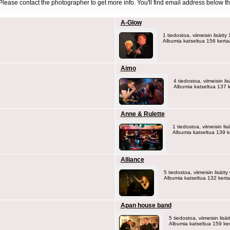
d. Please contact the photographer to get more info. You'll find email address below th
A-Glow
1 tiedostoa, viimeisin lisätt
Albumia katseltua 156 kerta
Aimo
4 tiedostoa, viimeisin l
Albumia katseltua 137 
Anne & Rulette
1 tiedostoa, viimeisin li
Albumia katseltua 139 k
Alliance
5 tiedostoa, viimeisin lisätt
Albumia katseltua 132 kert
Apan house band
5 tiedostoa, viimeisin lisä
Albumia katseltua 159 ke