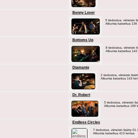
Benny Lover
5 tiedostoa, viimeisin 
Albumia katseltua 136 
Bottoms Up
8 tiedostoa, viimeisin 
Albumia katseltua 142
Diamante
2 tiedostoa, viimeisin lisä
Albumia katseltua 143 ker
Dr. Robert
5 tiedostoa, viimeisin li
Albumia katseltua 189 
Endless Circles
7 tiedostoa, viimeisin lisätty 01
Albumia katseltua 413 kertaa