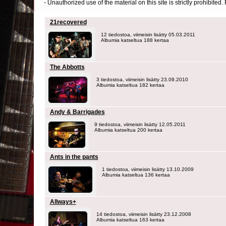
- Unauthorized use of the material on this site is strictly prohibite
21recovered
12 tiedostoa, viimeisin lisätty 05.03.2011
Albumia katseltua 188 kertaa
The Abbotts
3 tiedostoa, viimeisin lisätty 23.09.2010
Albumia katseltua 182 kertaa
Andy & Barrigades
9 tiedostoa, viimeisin lisätty 12.05.2011
Albumia katseltua 200 kertaa
Ants in the pants
1 tiedostoa, viimeisin lisätty 13.10.2009
Albumia katseltua 136 kertaa
Allways+
14 tiedostoa, viimeisin lisätty 23.12.2008
Albumia katseltua 163 kertaa