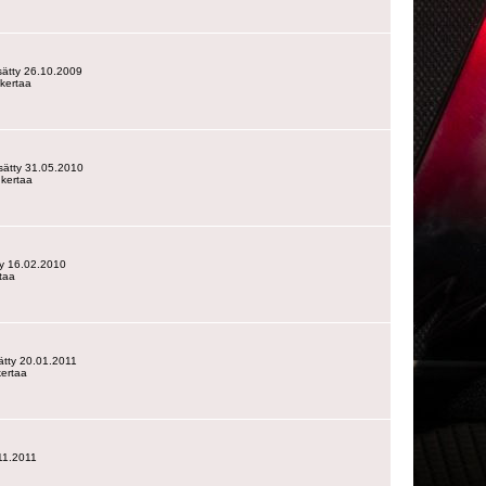
lisätty 26.10.2009
kertaa
lisätty 31.05.2010
 kertaa
tty 16.02.2010
taa
sätty 20.01.2011
kertaa
.11.2011