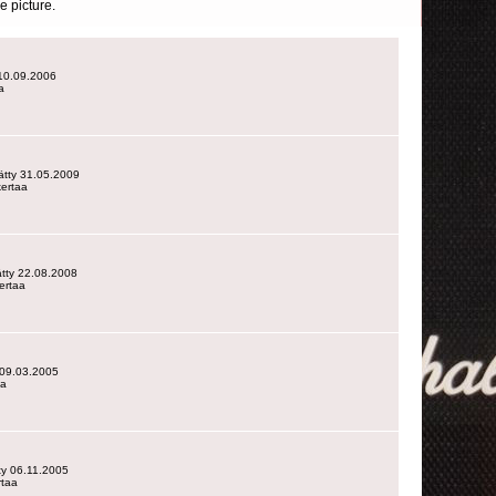
e picture.
y 10.09.2006
a
isätty 31.05.2009
kertaa
sätty 22.08.2008
ertaa
y 09.03.2005
aa
tty 06.11.2005
rtaa