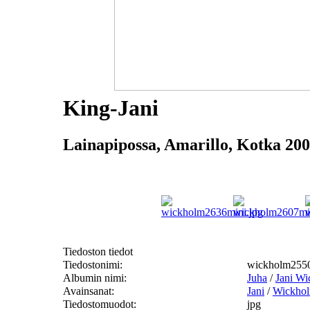
King-Jani
Lainapipossa, Amarillo, Kotka 200
Tiedoston tiedot
Tiedostonimi:
wickholm2550
Albumin nimi:
Juha
/
Jani W
Avainsanat:
Jani
/
Wickho
Tiedostomuodot:
jpg