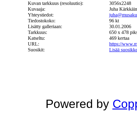
Kuvan tarkkuus (resoluutio):
3056x2248
Kuvaaja:
Juha Kärkkäi
Yhteystiedot:
juha@musaku
Tiedostokoko:
96 kt
Lisätty galleriaan:
30.01.2006
Tarkkuus:
650 x 478 piks
Katseltu:
469 kertaa
URL:
https://www.
Suosikit:
Lisää suosikke
Powered by
Copp