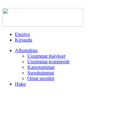
Etusivu
Kirjaudu
Albumilista
Uusimmat lisäykset
Uusimmat kommentit
Katsotuimmat
Suosituimmat
Omat suosikit
Haku