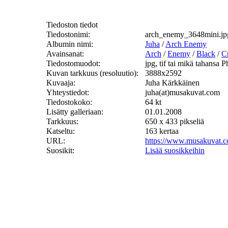
Tiedoston tiedot
Tiedostonimi:
arch_enemy_3648mini.jp
Albumin nimi:
Juha
/
Arch Enemy
Avainsanat:
Arch
/
Enemy
/
Black
/
C
Tiedostomuodot:
jpg, tif tai mikä tahansa
Kuvan tarkkuus (resoluutio):
3888x2592
Kuvaaja:
Juha Kärkkäinen
Yhteystiedot:
juha(at)musakuvat.com
Tiedostokoko:
64 kt
Lisätty galleriaan:
01.01.2008
Tarkkuus:
650 x 433 pikseliä
Katseltu:
163 kertaa
URL:
https://www.musakuvat.
Suosikit:
Lisää suosikkeihin